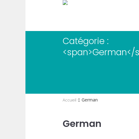
Catégorie :
<span>German</
/
German
il
German
Accueil
German