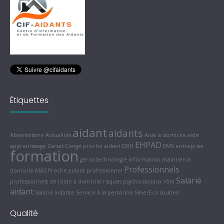
Étiquettes
aidant
aidants
Absentéisme
Actualités
Aide à domicile
aidé
EHPAD
apprentissage
Carsat
Congé proche aidant
DRH
EMS
entreprise
formation
gérontechnologie
information
maintien à
Professionnels
domicile
MAS
Proche aidant
professionnel
Salarié
professionnels de l'aide à domicile
risques psycho-sociaux
rôle
aidant
Salarié aidante
Service à la personne
SilverEco
soutien
Qualité