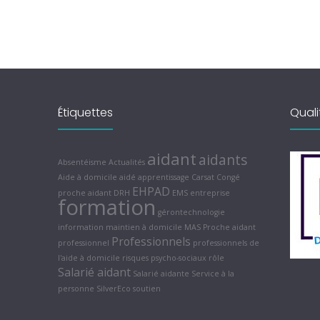
Étiquettes
Quali
aidant
aidants
Absentéisme
Actualités
Aide à domicile
aidé
apprentissage
Carsat
Congé
EHPAD
proche aidant
DRH
EMS
entreprise
formation
gérontechnologie
information
maintien à domicile
MAS
Proche aidant
Professionnels
professionnel
professionnels de
l'aide à domicile
risques psycho-sociaux
rôle
Salarié aidant
Salarié aidante
Service à la
personne
SilverEco
soutien