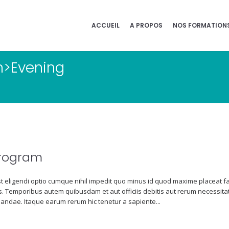
ACCUEIL
A PROPOS
NOS FORMATION
n>Evening
Program
t eligendi optio cumque nihil impedit quo minus id quod maxime placeat 
 Temporibus autem quibusdam et aut officiis debitis aut rerum necessitat
andae. Itaque earum rerum hic tenetur a sapiente...