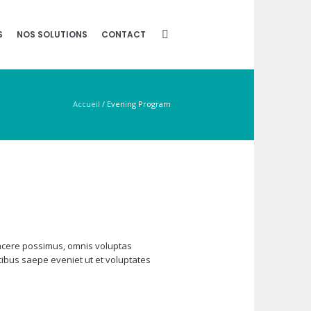
S
NOS SOLUTIONS
CONTACT
Accueil
/
Evening Program
facere possimus, omnis voluptas
ibus saepe eveniet ut et voluptates