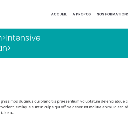
ACCUEIL
A PROPOS
NOS FORMATION
n>Intensive
an>
ignissimos ducimus qui blanditiis praesentium voluptatum deleniti atque 
rovident, similique sunt in culpa qui officia deserunt mollitia animi, id es
 take a...