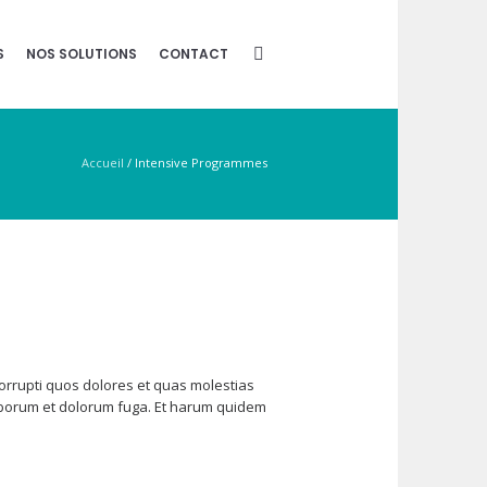
S
NOS SOLUTIONS
CONTACT
Accueil
/
Intensive Programmes
corrupti quos dolores et quas molestias
t laborum et dolorum fuga. Et harum quidem