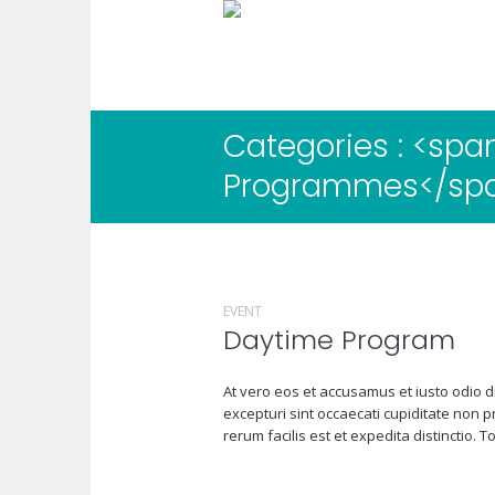
Categories : <spa
Programmes</sp
EVENT
Daytime Program
At vero eos et accusamus et iusto odio d
excepturi sint occaecati cupiditate non p
rerum facilis est et expedita distinctio. To