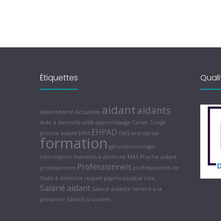
Étiquettes
Quali
aidant
aidants
Absentéisme
Actualités
Aide à domicile
aidé
apprentissage
Carsat
Congé
EHPAD
proche aidant
DRH
EMS
entreprise
formation
gérontechnologie
information
maintien à domicile
MAS
Proche aidant
Professionnels
professionnel
professionnels de
l'aide à domicile
risques psycho-sociaux
rôle
Salarié aidant
Salarié aidante
Service à la
personne
SilverEco
soutien