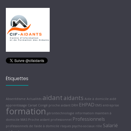
Étiquettes
aidant
aidants
Absentéisme
Actualités
Aide à domicile
aidé
EHPAD
apprentissage
Carsat
Congé proche aidant
DRH
EMS
entreprise
formation
gérontechnologie
information
maintien à
Professionnels
domicile
MAS
Proche aidant
professionnel
Salarié
professionnels de l'aide à domicile
risques psycho-sociaux
rôle