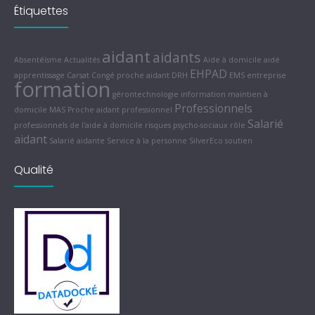
Étiquettes
aidant
aidants
Absentéisme
Actualités
Aide à domicile
aidé
EHPAD
apprentissage
Carsat
Congé proche aidant
DRH
EMS
entreprise
formation
gérontechnologie
information
maintien à
Professionnels
domicile
MAS
Proche aidant
professionnel
Salarié
professionnels de l'aide à domicile
risques psycho-sociaux
rôle
aidant
Salarié aidante
Service à la personne
SilverEco
soutien
Qualité